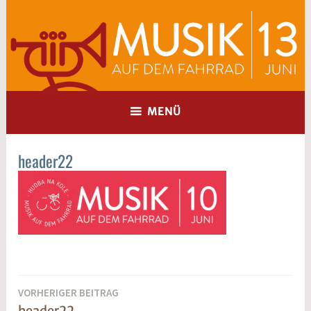
Zum
Inhalt
springen
MENÜ
header22
Beitragsnavigation
VORHERIGER BEITRAG
header22