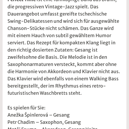
die progressiven Vintage-Jazz spielt. Das
0
5
Dauerangebot umfasst gereifte tschechische
2
r
Swing-Delikatessen und wird sich für ausgewählte
3
2
Chanson-Stücke nicht schämen. Das Ganze wird
t
mit einem Hauch von subtil gewähltem Humor
@
serviert. Das Rezept für kompakten Klang liegt in
den richtig dosierten Zutaten: Gesang ist
zweifelsohne die Basis. Die Melodie ist in den
Saxophonarmaturen versteckt, kommt aber ohne
die Harmonie von Akkordeon und Klavier nicht aus.
Das Klavier wird ebenfalls von einem Walking Bass
bereitgestellt, der im Rhythmus eines retro-
futuristischen Waschbretts steht.
Es spielen für Sie:
Anežka Špinlerová – Gesang
Petr Chadim – Saxophon, Gesang