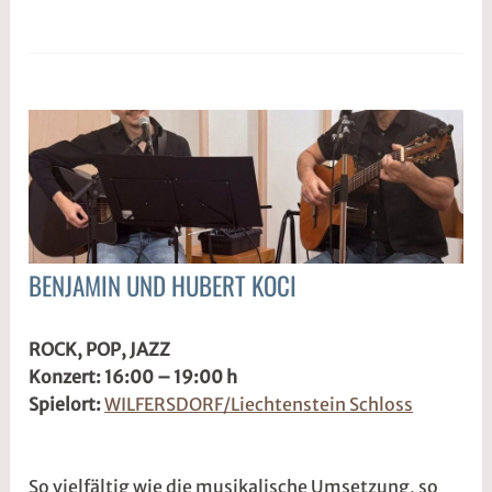
BENJAMIN UND HUBERT KOCI
ALLGEMEIN
3
s
ROCK, POP, JAZZ
.
1
Konzert: 16:00 – 19:00 h
M
d
Spielort:
WILFERSDORF/Liechtenstein Schloss
ä
w
r
2
z
w
So vielfältig wie die musikalische Umsetzung, so
2
e