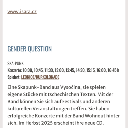
www.isara.cz
GENDER QUESTION
ALLGEMEIN
3
s
SKA-PUNK
.
1
Konzerte: 10:00, 10:45, 11:30, 13:00, 13:45, 14:30, 15:15, 16:00, 16:45 h
M
d
Spielort:
LEDNICE/KURKOLONADE
ä
w
r
2
Eine Skapunk-Band aus Vysočina, sie spielen
z
w
eigene Stücke mit tschechischen Texten. Mit der
2
e
Band können Sie sich auf Festivals und anderen
0
5
kulturellen Veranstaltungen treffen. Sie haben
2
r
erfolgreiche Konzerte mit der Band Wohnout hinter
6
2
sich. Im Herbst 2025 erscheint ihre neue CD.
t