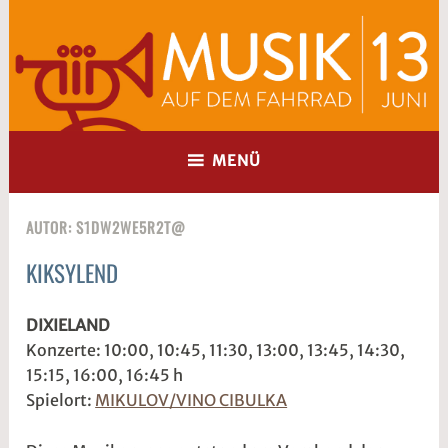
Zum
Inhalt
springen
MENÜ
AUTOR:
S1DW2WE5R2T@
KIKSYLEND
ALLGEMEIN
3
s
DIXIELAND
.
1
Konzerte: 10:00, 10:45, 11:30, 13:00, 13:45, 14:30,
M
d
15:15, 16:00, 16:45 h
ä
w
Spielort:
MIKULOV/VINO CIBULKA
r
2
z
w