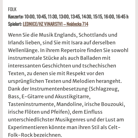
3
s
FOLK
.
1
Konzerte: 10:00, 10:45, 11:30, 13:00, 13:45, 14:30, 15:15, 16:00, 16:45 h
M
d
Spielort:
LEDNICE/
HZ VINARSTVI – Nejdecka 714
ä
w
r
2
Wenn Sie die Musik Englands, Schottlands und
z
w
Irlands lieben, sind Sie mit Isara auf derselben
2
e
Wellenlänge. In ihrem Repertoire finden Sie sowohl
0
5
instrumentale Stücke als auch Balladen mit
2
r
interessanten Geschichten und tschechischen
6
2
Texten, zu denen sie mit Respekt vor den
t
ursprünglichen Texten und Melodien herangeht.
@
Dank der Instrumentenbesetzung (Schlagzeug,
Bass, E-Gitarre und Akustikgitarre,
Tasteninstrumente, Mandoline, irische Bouzouki,
irische Flöten und Pfeifen), dem Einfluss
unterschiedlichster Musikgenres und der Lust am
Experimentieren könnte man ihren Stil als Celt-
Folk-Rock bezeichnen.