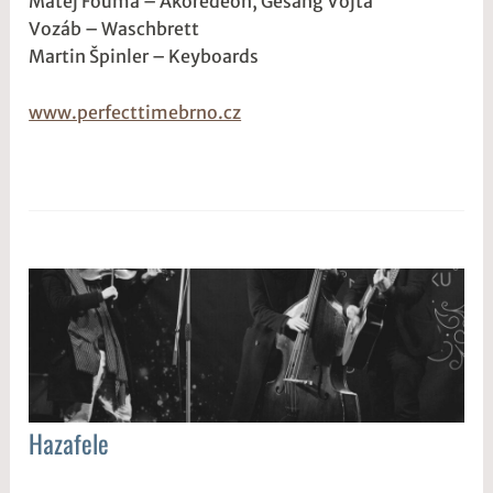
Matěj Fouma – Akoredeon, Gesang Vojta
Vozáb – Waschbrett
Martin Špinler – Keyboards
www.perfecttimebrno.cz
Hazafele
ALLGEMEIN
,
1
s