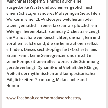
Manchmal stolpern Sie hilflos durch eine
2
e
ausgedörrte Wüste und suchen vergeblich nach
0
5
einem Schatz, ein anderes Mal springen Sie auf den
2
r
Wolken in einer 2D-Videospielwelt herum oder
6
2
sitzen gemütlich in einer Jazzbar, als plötzlich ein
t
Wikinger hereinplatzt. Someday Orchestra erzeugt
@
die Atmosphäre von Geschichten, die nah, fern und
vor allem solche sind, die Sie beim Zuhören selbst
erfinden. Dieses sechsköpfige fast-Orchester aus
Brünn kennt keine Genregrenzen und mischt in
seine Kompositionen alles, wonach die Stimmung
gerade verlangt. Dynamik und Vielfalt der Klänge,
Freiheit der rhythmischen und kompositorischen
Möglichkeiten, Spannung, Melancholie und
Humor.
www.facebook.com/somedayorchestra/