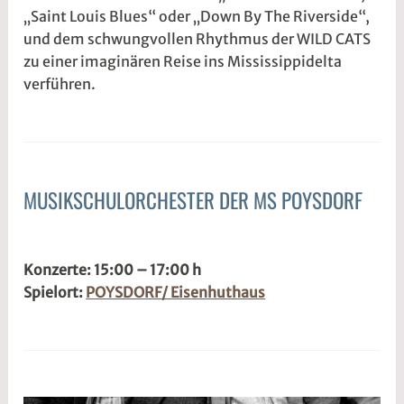
„Saint Louis Blues“ oder „Down By The Riverside“,
und dem schwungvollen Rhythmus der WILD CATS
zu einer imaginären Reise ins Mississippidelta
verführen.
MUSIKSCHULORCHESTER DER MS POYSDORF
ALLGEMEIN
3
s
.
1
Konzerte: 15:00 – 17:00 h
M
d
Spielort:
POYSDORF/ Eisenhuthaus
ä
w
r
2
z
w
2
e
0
5