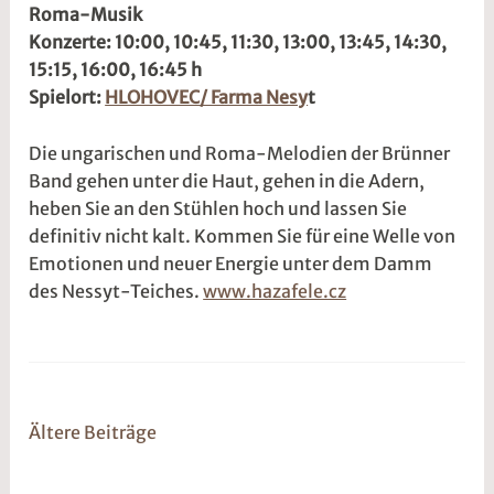
ROMA-
Roma-Musik
9
1
MUSIK
Konzerte: 10:00, 10:45, 11:30, 13:00, 13:45, 14:30,
.
d
15:15, 16:00, 16:45 h
M
w
Spielort:
HLOHOVEC/ Farma Nesy
t
a
2
i
w
Die ungarischen und Roma-Melodien der Brünner
2
e
Band gehen unter die Haut, gehen in die Adern,
0
5
heben Sie an den Stühlen hoch und lassen Sie
2
r
definitiv nicht kalt. Kommen Sie für eine Welle von
3
2
Emotionen und neuer Energie unter dem Damm
t
des Nessyt-Teiches.
www.hazafele.cz
@
Beitragsnavigation
Ältere Beiträge