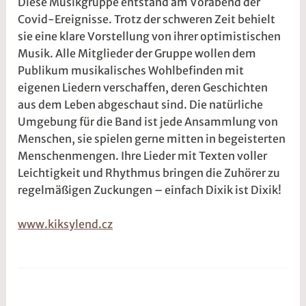
Diese Musikgruppe entstand am Vorabend der
2
e
Covid-Ereignisse. Trotz der schweren Zeit behielt
0
5
sie eine klare Vorstellung von ihrer optimistischen
2
r
Musik. Alle Mitglieder der Gruppe wollen dem
6
2
Publikum musikalisches Wohlbefinden mit
t
eigenen Liedern verschaffen, deren Geschichten
@
aus dem Leben abgeschaut sind. Die natürliche
Umgebung für die Band ist jede Ansammlung von
Menschen, sie spielen gerne mitten in begeisterten
Menschenmengen. Ihre Lieder mit Texten voller
Leichtigkeit und Rhythmus bringen die Zuhörer zu
regelmäßigen Zuckungen – einfach Dixik ist Dixik!
www.kiksylend.cz