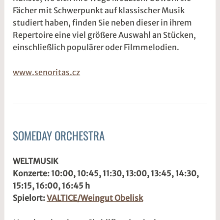
Fächer mit Schwerpunkt auf klassischer Musik
t
studiert haben, finden Sie neben dieser in ihrem
@
Repertoire eine viel größere Auswahl an Stücken,
einschließlich populärer oder Filmmelodien.
www.senoritas.cz
SOMEDAY ORCHESTRA
ALLGEMEIN
3
s
WELTMUSIK
.
1
Konzerte: 10:00, 10:45, 11:30, 13:00, 13:45, 14:30,
M
d
15:15, 16:00, 16:45 h
ä
w
Spielort:
VALTICE/Weingut Obelisk
r
2
z
w