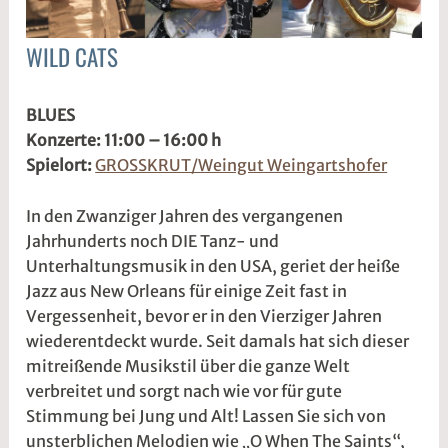
WILD CATS
ALLGEMEIN
3
s
BLUES
.
1
Konzerte: 11:00 – 16:00 h
M
d
Spielort:
GROSSKRUT/Weingut Weingartshofer
ä
w
r
2
In den Zwanziger Jahren des vergangenen
z
w
Jahrhunderts noch DIE Tanz- und
2
e
Unterhaltungsmusik in den USA, geriet der heiße
0
5
Jazz aus New Orleans für einige Zeit fast in
2
r
Vergessenheit, bevor er in den Vierziger Jahren
6
2
wiederentdeckt wurde. Seit damals hat sich dieser
t
mitreißende Musikstil über die ganze Welt
@
verbreitet und sorgt nach wie vor für gute
Stimmung bei Jung und Alt! Lassen Sie sich von
unsterblichen Melodien wie „O When The Saints“,