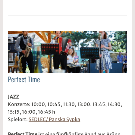
@
Perfect Time
JAZZ
1
s
JAZZ
9
1
Konzerte: 10:00, 10:45, 11:30, 13:00, 13:45, 14:30,
.
d
15:15, 16:00, 16:45 h
M
w
Spielort:
SEDLEC/ Panska Sypka
a
2
i
w
Perfect Time
ist eine fünfköpfige Band aus Brünn,
2
e