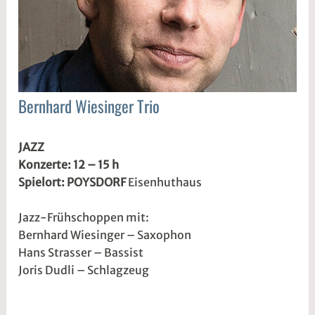
Bernhard Wiesinger Trio
JAZZ
7
s
JAZZ
.
1
Konzerte: 12 – 15 h
A
d
Spielort: POYSDORF
Eisenhuthaus
p
w
r
2
Jazz-Frühschoppen mit:
i
w
Bernhard Wiesinger – Saxophon
l
e
Hans Strasser – Bassist
2
5
Joris Dudli – Schlagzeug
0
r
2
2
5
t