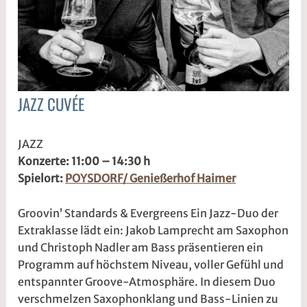
2
r
6
2
t
@
JAZZ CUVÉE
ALLGEMEIN
3
s
JAZZ
.
1
Konzerte: 11:00 – 14:30 h
M
d
Spielort:
POYSDORF/ Genießerhof Haimer
ä
w
r
2
Groovin’ Standards & Evergreens Ein Jazz-Duo der
z
w
Extraklasse lädt ein: Jakob Lamprecht am Saxophon
2
e
und Christoph Nadler am Bass präsentieren ein
0
5
Programm auf höchstem Niveau, voller Gefühl und
2
r
entspannter Groove-Atmosphäre. In diesem Duo
6
2
verschmelzen Saxophonklang und Bass-Linien zu
t