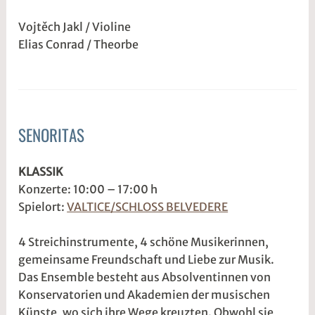
Vojtěch Jakl / Violine
Elias Conrad / Theorbe
SENORITAS
ALLGEMEIN
3
s
KLASSIK
.
1
Konzerte: 10:00 – 17:00 h
M
d
Spielort:
VALTICE/SCHLOSS BELVEDERE
ä
w
r
2
4 Streichinstrumente, 4 schöne Musikerinnen,
z
w
gemeinsame Freundschaft und Liebe zur Musik.
2
e
Das Ensemble besteht aus Absolventinnen von
0
5
Konservatorien und Akademien der musischen
2
r
Künste, wo sich ihre Wege kreuzten. Obwohl sie
6
2