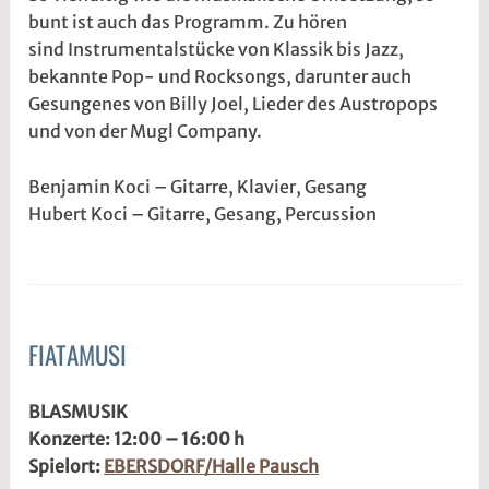
bunt ist auch das Programm. Zu hören
0
5
sind Instrumentalstücke von Klassik bis Jazz,
2
r
bekannte Pop- und Rocksongs, darunter auch
6
2
Gesungenes von Billy Joel, Lieder des Austropops
t
und von der Mugl Company.
@
Benjamin Koci – Gitarre, Klavier, Gesang
Hubert Koci – Gitarre, Gesang, Percussion
FIATAMUSI
ALLGEMEIN
3
s
BLASMUSIK
.
1
Konzerte: 12:00 – 16:00 h
M
d
Spielort:
EBERSDORF/Halle Pausch
ä
w