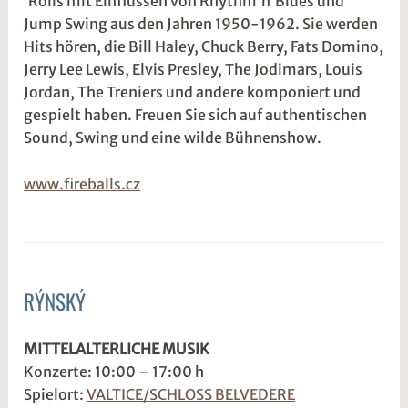
´Rolls mit Einflüssen von Rhythm´n´Blues und
Jump Swing aus den Jahren 1950-1962. Sie werden
2
r
Hits hören, die Bill Haley, Chuck Berry, Fats Domino,
6
2
Jerry Lee Lewis, Elvis Presley, The Jodimars, Louis
t
Jordan, The Treniers und andere komponiert und
@
gespielt haben. Freuen Sie sich auf authentischen
Sound, Swing und eine wilde Bühnenshow.
www.fireballs.cz
RÝNSKÝ
ALLGEMEIN
3
s
MITTELALTERLICHE MUSIK
.
1
Konzerte: 10:00 – 17:00 h
M
d
Spielort:
VALTICE/SCHLOSS BELVEDERE
ä
w