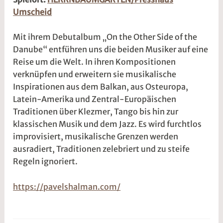
Umscheid
r
2
z
w
Mit ihrem Debutalbum „On the Other Side of the
2
e
Danube“ entführen uns die beiden Musiker auf eine
0
5
Reise um die Welt. In ihren Kompositionen
2
r
verknüpfen und erweitern sie musikalische
6
2
Inspirationen aus dem Balkan, aus Osteuropa,
t
Latein-Amerika und Zentral-Europäischen
@
Traditionen über Klezmer, Tango bis hin zur
klassischen Musik und dem Jazz. Es wird furchtlos
improvisiert, musikalische Grenzen werden
ausradiert, Traditionen zelebriert und zu steife
Regeln ignoriert.
https://pavelshalman.com/