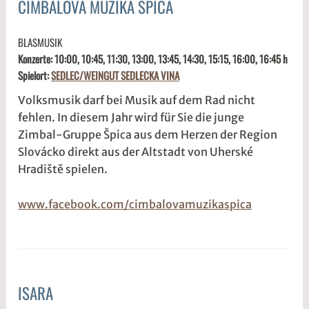
CIMBALOVA MUZIKA SPICA
ALLGEMEIN
3
s
BLASMUSIK
.
1
Konzerte: 10:00, 10:45, 11:30, 13:00, 13:45, 14:30, 15:15, 16:00, 16:45 h
M
d
Spielort:
SEDLEC/WEINGUT SEDLECKA VINA
ä
w
r
2
Volksmusik darf bei Musik auf dem Rad nicht
z
w
fehlen. In diesem Jahr wird für Sie die junge
2
e
Zimbal-Gruppe Špica aus dem Herzen der Region
0
5
Slovácko direkt aus der Altstadt von Uherské
2
r
Hradiště spielen.
6
2
t
www.facebook.com/cimbalovamuzikaspica
@
ISARA
ALLGEMEIN