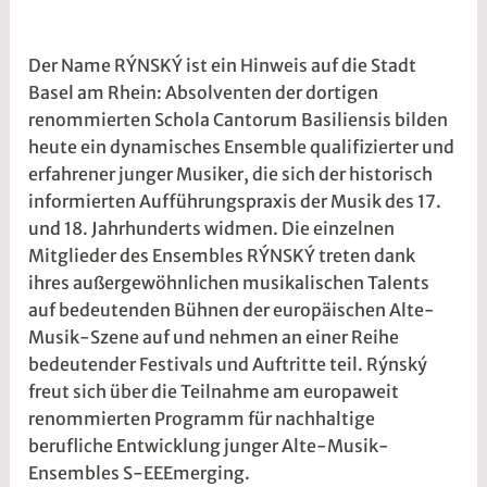
r
2
z
w
Der Name RÝNSKÝ ist ein Hinweis auf die Stadt
2
e
Basel am Rhein: Absolventen der dortigen
0
5
renommierten Schola Cantorum Basiliensis bilden
2
r
heute ein dynamisches Ensemble qualifizierter und
6
2
erfahrener junger Musiker, die sich der historisch
t
informierten Aufführungspraxis der Musik des 17.
@
und 18. Jahrhunderts widmen. Die einzelnen
Mitglieder des Ensembles RÝNSKÝ treten dank
ihres außergewöhnlichen musikalischen Talents
auf bedeutenden Bühnen der europäischen Alte-
Musik-Szene auf und nehmen an einer Reihe
bedeutender Festivals und Auftritte teil. Rýnský
freut sich über die Teilnahme am europaweit
renommierten Programm für nachhaltige
berufliche Entwicklung junger Alte-Musik-
Ensembles S-EEEmerging.