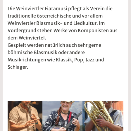
r
2
Die Weinviertler Fiatamusi pflegt als Verein die
z
w
traditionelle österreichische und vor allem
2
e
Weinviertler Blasmusik- und Liedkultur. Im
0
5
Vordergrund stehen Werke von Komponisten aus
2
r
dem Weinviertel.
6
2
Gespielt werden natürlich auch sehr gerne
t
böhmische Blasmusik oder andere
@
Musikrichtungen wie Klassik, Pop, Jazz und
Schlager.