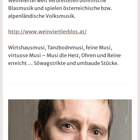
Weinviertel weit verbreiteten böhmische
2
2
Blasmusik und spielen österreichische bzw.
5
t
alpenländische Volksmusik.
@
http://www.weinviertlerblos.at/
Wirtshausmusi, Tanzbodnmusi, feine Musi,
virtuose Musi – Musi die Herz, Ohren und Beine
erreicht … Söwagstrikte und umbaude Stücke.