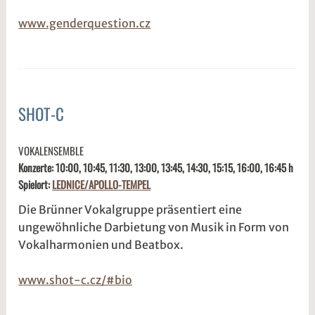
@
www.genderquestion.cz
SHOT-C
ALLGEMEIN
3
s
VOKALENSEMBLE
.
1
Konzerte: 10:00, 10:45, 11:30, 13:00, 13:45, 14:30, 15:15, 16:00, 16:45 h
M
d
Spielort:
LEDNICE/APOLLO-TEMPEL
ä
w
r
2
Die Brünner Vokalgruppe präsentiert eine
z
w
ungewöhnliche Darbietung von Musik in Form von
2
e
Vokalharmonien und Beatbox.
0
5
2
r
www.shot-c.cz/#bio
6
2
t