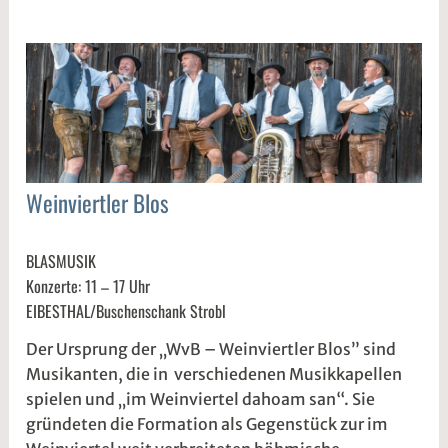
Weinviertler Blos
VOLKSMUSIK
7
s
BLASMUSIK
.
1
Konzerte: 11 – 17 Uhr
A
d
EIBESTHAL/Buschenschank Strobl
p
w
r
2
Der Ursprung der „WvB – Weinviertler Blos” sind
i
w
Musikanten, die in verschiedenen Musikkapellen
l
e
spielen und „im Weinviertel dahoam san“. Sie
2
5
gründeten die Formation als Gegenstück zur im
0
r