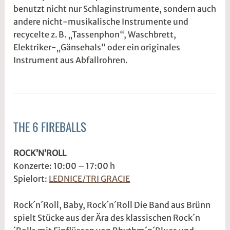
benutzt nicht nur Schlaginstrumente, sondern auch
andere nicht-musikalische Instrumente und
recycelte z. B. „Tassenphon“, Waschbrett,
Elektriker-„Gänsehals“ oder ein originales
Instrument aus Abfallrohren.
THE 6 FIREBALLS
ALLGEMEIN
3
s
ROCK’N’ROLL
.
1
Konzerte: 10:00 – 17:00 h
M
d
Spielort:
LEDNICE/TRI GRACIE
ä
w
r
2
Rock´n´Roll, Baby, Rock´n´Roll Die Band aus Brünn
z
w
spielt Stücke aus der Ära des klassischen Rock´n
2
e
0
5