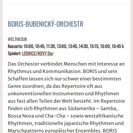
@
BORIS-BUBENICKÝ-ORCHESTR
ALLGEMEIN
3
s
WELTMUSIK
.
1
Konzerte: 10:00, 10:45, 11:30, 13:00, 13:45, 14:30, 15:15, 16:00, 16:45 h
M
d
Spielort:
LEDNICE/NOVY Dur
ä
w
r
2
Das Orchester verbindet Menschen mit Interesse an
z
w
Rhythmus und Kommunikation. BORIS und sein
2
e
Schaffen lassen sich nur schwer einer bestimmten
0
5
Genre zuordnen, da das Repertoire oft aus
2
r
unkonventionellen Instrumenten und Rhythmen
6
2
aus fast allen Teilen der Welt besteht. Im Repertoire
t
finden sich Rhythmen aus Südamerika – Samba,
@
Bossa Nova und Cha-Cha – sowie westafrikanische
Rhythmen, traditionelle japanische Rhythmen und
Marschpatterns europäischer Ensembles. BORIS