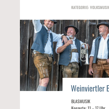
KATEGORIE:
VOLKSMUSI
Weinviertler 
VOLKSMUSIK
BLASMUSIK
7
s
Konzerte: 11 – 17 Uhr