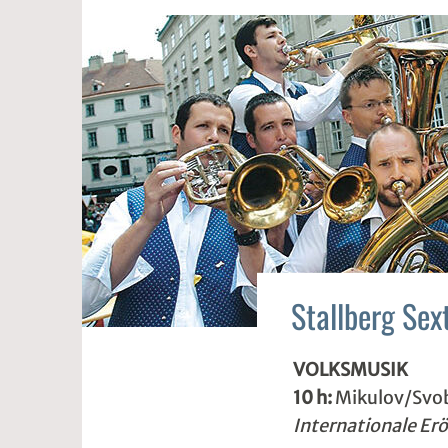
Stallberg Sex
VOLKSMUSIK
VOLKSMUSIK
2
s
10 h:
Mikulov/Svo
4
1
Internationale Er
.
d