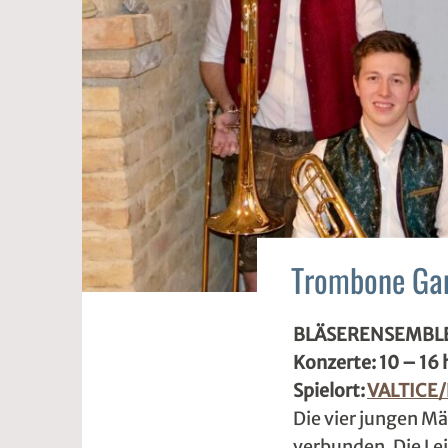
Trombone Gan
VOLKSMUSIK
BLÄSERENSEMBL
2
s
Konzerte: 10 – 16 
4
1
Spielort:
VALTICE
.
d
Die vier jungen Mä
A
w
verbunden. Die Le