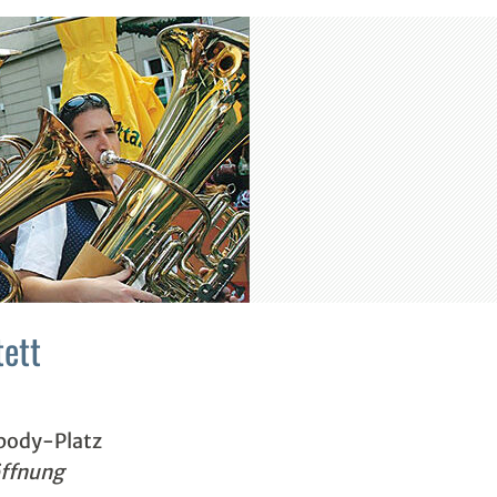
tett
body-Platz
öffnung