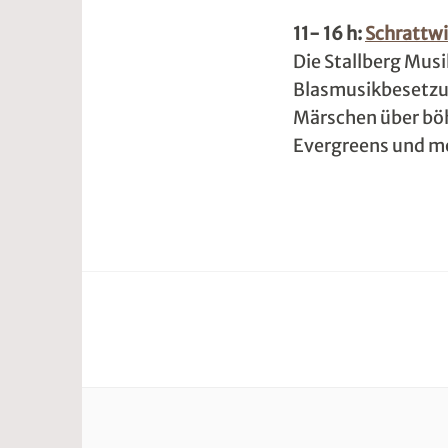
A
w
11- 16 h:
Schrattwi
p
2
Die Stallberg Musi
r
w
Blasmusikbesetzun
Märschen über böh
i
e
Evergreens und mo
l
5
2
r
0
2
1
t
9
@