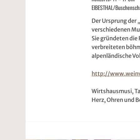
.
1
EIBESTHAL/Buschensch
A
d
Der Ursprung der 
p
w
verschiedenen Mus
r
2
Sie gründeten die 
i
w
verbreiteten böhm
l
e
alpenländische Vo
2
5
0
r
http://www.weinvi
2
2
Wirtshausmusi, Ta
5
t
Herz, Ohren und B
@