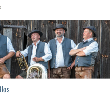
K
Blos