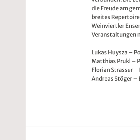
p
2
die Freude am gem
r
w
breites Repertoir
Weinviertler Ensem
i
e
Veranstaltungen 
l
5
2
r
Lukas Huysza – Po
0
2
Matthias Prukl – 
1
t
Florian Strasser 
9
@
Andreas Stöger –